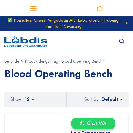
Distributor Laboratorium
Konsultasi Gratis Pengadaan Alat Laboratorium Hubungi
Tim Kami Sekarang
Beranda
Produk dengan tag “Blood Operating Bench”
Blood Operating Bench
Default
Show
12
Sort by
Chat WA
Low Temperature