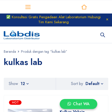
Distributor Laboratorium
Konsultasi Gratis Pengadaan Alat Laboratorium Hubungi
Tim Kami Sekarang
Beranda
Produk dengan tag “kulkas lab”
kulkas lab
Default
Show
12
Sort by
HOT
Chat WA
Kulkas Vaksin