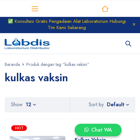
Distributor Laboratorium
Konsultasi Gratis Pengadaan Alat Laboratorium Hubungi
Tim Kami Sekarang
Beranda
Produk dengan tag “kulkas vaksin”
kulkas vaksin
Default
Show
12
Sort by
HOT
Chat WA
Kulkas Vaksin